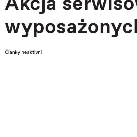
Akcja serwis
wyposażonych
Články neaktivní