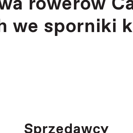
owa rowerów C
 we sporniki k
Sprzedawcy