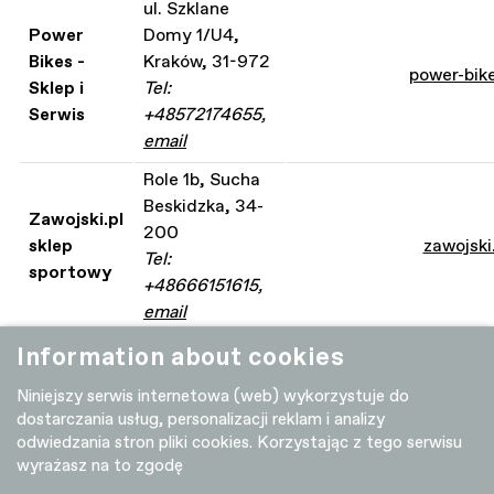
ul. Szklane
Power
Domy 1/U4,
Bikes -
Kraków, 31-972
power-bike
Sklep i
Tel:
Serwis
+48572174655,
email
Role 1b, Sucha
Beskidzka, 34-
Zawojski.pl
200
sklep
zawojski
Tel:
sportowy
+48666151615,
email
Information about cookies
Niniejszy serwis internetowa (web) wykorzystuje do
dostarczania usług, personalizacji reklam i analizy
odwiedzania stron pliki cookies. Korzystając z tego serwisu
wyrażasz na to zgodę