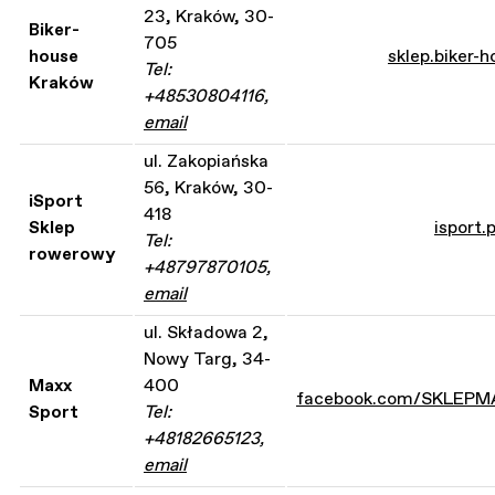
23, Kraków, 30-
Biker-
705
house
sklep.biker-h
Tel:
Kraków
+48530804116,
email
ul. Zakopiańska
56, Kraków, 30-
iSport
418
Sklep
isport.p
Tel:
rowerowy
+48797870105,
email
ul. Składowa 2,
Nowy Targ, 34-
Maxx
400
facebook.com/SKLEPM
Sport
Tel:
+48182665123,
email