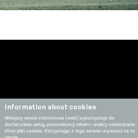
Information about cookies
Moterra Family
26.11.2025
Niniejszy serwis internetowa (web) wykorzystuje do
dostarczania usług, personalizacji reklam i analizy odwiedzania
stron pliki cookies. Korzystając z tego serwisu wyrażasz na to
zgodę