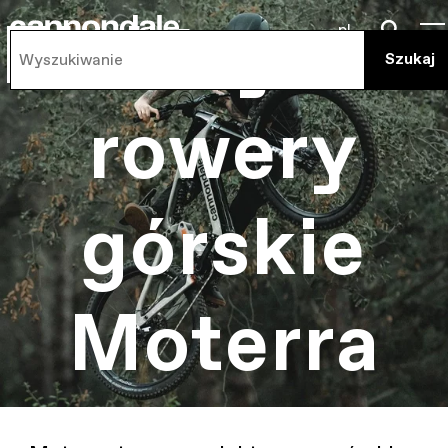
Elektryczn
pl
rowery
górskie
Moterra