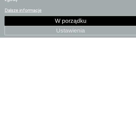
Dalsze informacje
W porządku
Ustawienia
Sprzedawcy
ROWERY
AKCESORIA
Gravel
Akcesoria