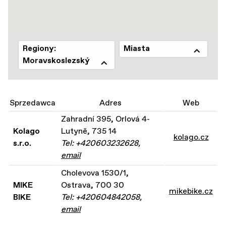
Regiony:
Miasta
Moravskoslezský
Sprzedawca
Adres
Web
Zahradní 395, Orlová 4-
Kolago
Lutyně, 735 14
kolago.cz
s.r.o.
Tel: +420603232628,
email
Cholevova 1530/1,
MIKE
Ostrava, 700 30
mikebike.cz
BIKE
Tel: +420604842058,
email