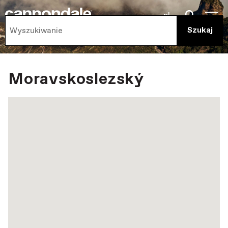
pl
Moravskoslezský