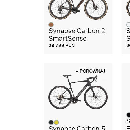
Synapse Carbon 2
S
SmartSense
28 799 PLN
2
+ PORÓWNAJ
Synapse Carbon 5
F