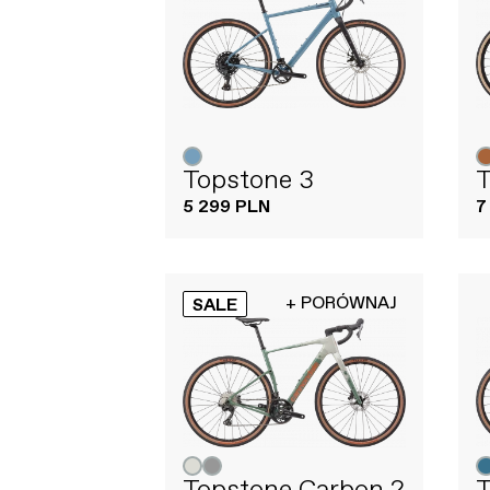
Topstone 3
T
5 299 PLN
7
+ PORÓWNAJ
SALE