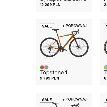
12 299 PLN
2
+ PORÓWNAJ
SALE
Topstone 1
T
9 799 PLN
6
+ PORÓWNAJ
SALE