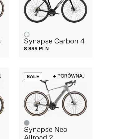
4
Synapse Carbon 4
8 899 PLN
J
+ PORÓWNAJ
SALE
Synapse Neo
Allroad 2