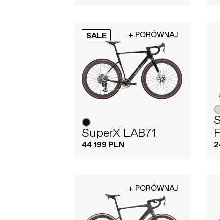
+ PORÓWNAJ
SALE
S
SuperX LAB71
F
44 199 PLN
2
+ PORÓWNAJ