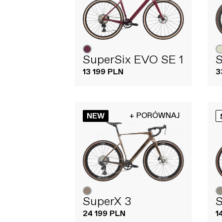
SuperSix EVO SE 1
S
13 199 PLN
3
+ PORÓWNAJ
NEW
SuperX 3
S
24 199 PLN
1