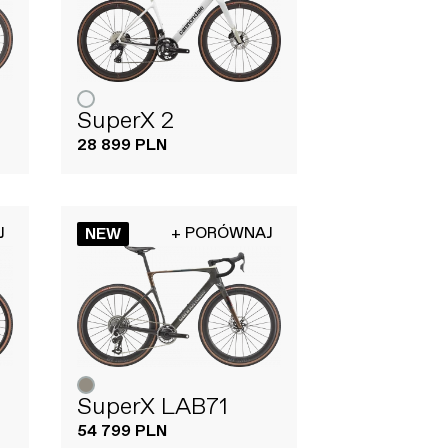
SuperX 2
28 899 PLN
J
+ PORÓWNAJ
NEW
SuperX LAB71
54 799 PLN