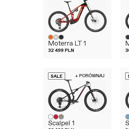
Moterra LT 1
M
32 499 PLN
3
+ PORÓWNAJ
SALE
Scalpel 1
S