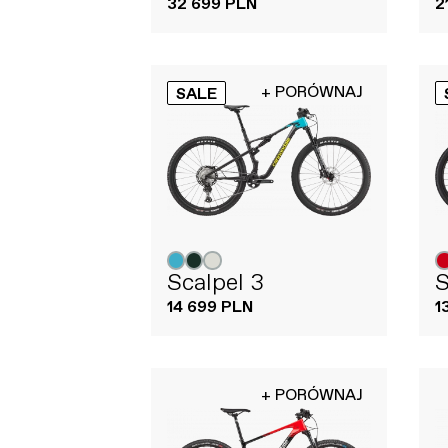
32 699 PLN
2
+ PORÓWNAJ
SALE
Scalpel 3
S
14 699 PLN
1
+ PORÓWNAJ