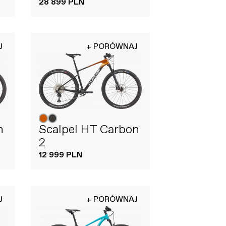
28 899 PLN
J
+ PORÓWNAJ
n
Scalpel HT Carbon
2
12 999 PLN
J
+ PORÓWNAJ