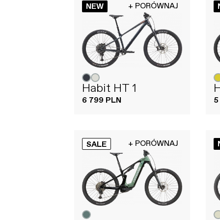
+ PORÓWNAJ
NEW
Habit HT 1
H
6 799 PLN
5
+ PORÓWNAJ
SALE