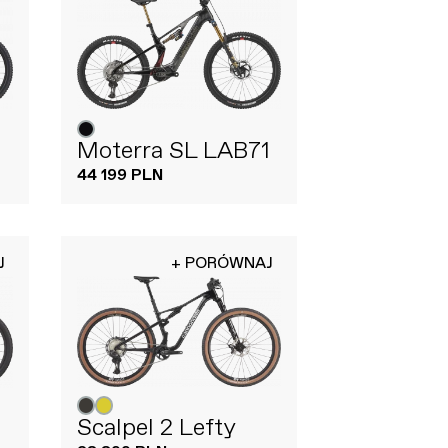
Moterra SL LAB71
44 199 PLN
J
+ PORÓWNAJ
Scalpel 2 Lefty