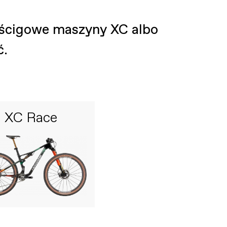
yścigowe maszyny XC albo
ć.
XC Race