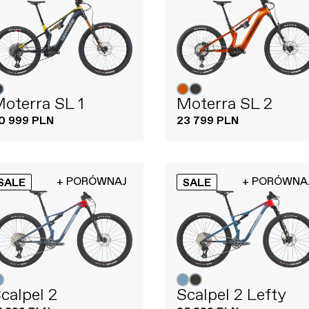
oterra SL 1
Moterra SL 2
0 999 PLN
23 799 PLN
+ PORÓWNAJ
+ PORÓWNA
SALE
SALE
calpel 2
Scalpel 2 Lefty