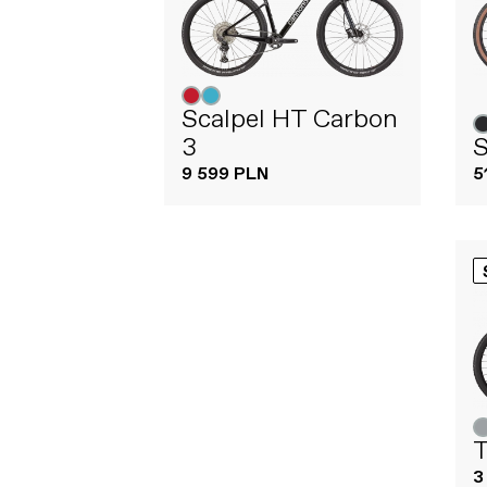
Scalpel HT Carbon
3
S
9 599 PLN
5
T
3