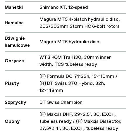
Manetki
Shimano XT, 12-speed
Magura MT5 4-piston hydraulic disc,
Hamulce
203/203mm Storm HC 6-bolt rotors
Dźwignie
Magura MT5 hydraulic disc
hamulcowe
WTB KOM Trail i30, 30mm inner
Obręcze
width, TCS tubeless ready
(F) Formula DC-71132h, 15x110mm /
Piasty
(R) DT Swiss 370 Hybrid, 32h,
12x148mm
Szprychy
DT Swiss Champion
(F) Maxxis DHF, 29x2.5", 3C, EXO+,
Opony
tubeless ready / (R) Maxxis Dissector,
27.5x2.4", 3C, EXO+, tubeless ready