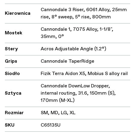
Cannondale 3 Riser, 6061 Alloy, 25mm
Kierownica
rise, 8° sweep, 5° rise, 800mm
Cannondale 1, 7075 Alloy, 1-1/8",
Mostek
35mm, 0°
Stery
Acros Adjustable Angle (1.2°)
Grips
Cannondale TaperRidge
Siodło
Fizik Terra Aidon X5, Mobius S alloy rail
Cannondale DownLow Dropper,
Sztyca
internal routing, 31.6, 150mm (S),
170mm (M-XL)
Rozmiar
SM, MD, LG, XL
SKU
C65135U