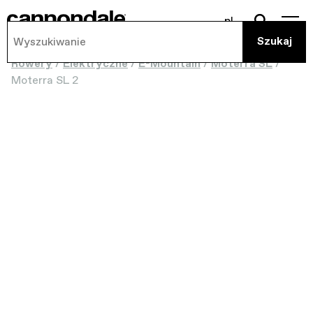
pl
Rowery
/
Elektryczne
/
E-Mountain
/
Moterra SL
/
Moterra SL 2