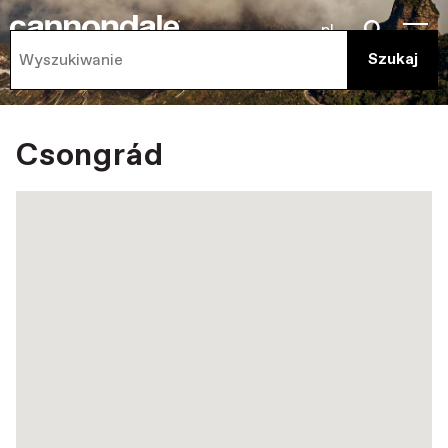
pl
Csongrád