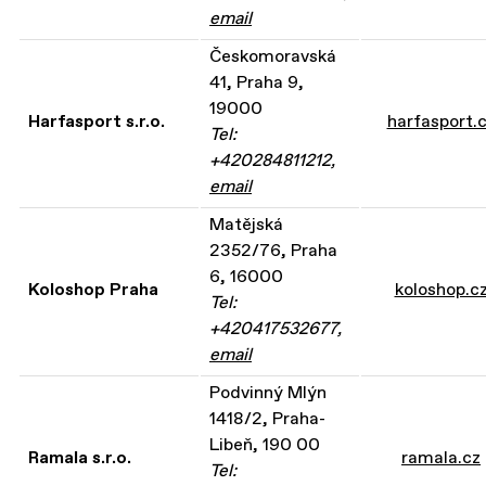
email
Českomoravská
41, Praha 9,
19000
Harfasport s.r.o.
harfasport.
Tel:
+420284811212,
email
Matějská
2352/76, Praha
6, 16000
Koloshop Praha
koloshop.c
Tel:
+420417532677,
email
Podvinný Mlýn
1418/2, Praha-
Libeň, 190 00
Ramala s.r.o.
ramala.cz
Tel: