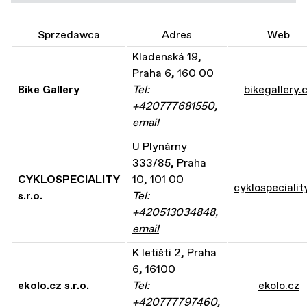
Sprzedawca
Adres
Web
Kladenská 19,
Praha 6, 160 00
Bike Gallery
Tel:
bikegallery.
+420777681550,
email
U Plynárny
333/85, Praha
CYKLOSPECIALITY
10, 101 00
cyklospecialit
s.r.o.
Tel:
+420513034848,
email
K letišti 2, Praha
6, 16100
ekolo.cz s.r.o.
Tel:
ekolo.cz
+420777797460,