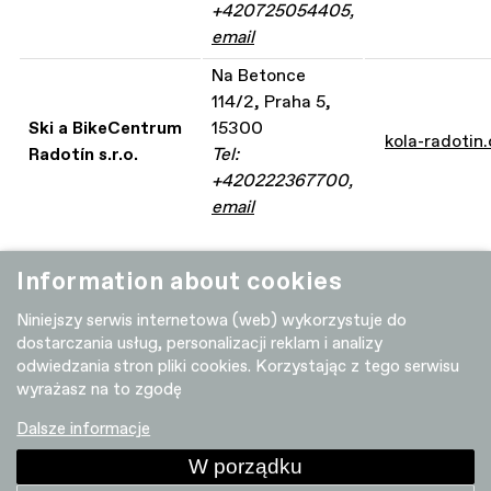
+420725054405,
email
Na Betonce
114/2, Praha 5,
Ski a BikeCentrum
15300
kola-radotin.
Radotín s.r.o.
Tel:
+420222367700,
email
Information about cookies
Niniejszy serwis internetowa (web) wykorzystuje do
dostarczania usług, personalizacji reklam i analizy
odwiedzania stron pliki cookies. Korzystając z tego serwisu
wyrażasz na to zgodę
Dalsze informacje
Sprzedawcy
W porządku