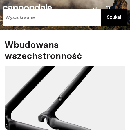
pl
Wbudowana
wszechstronność