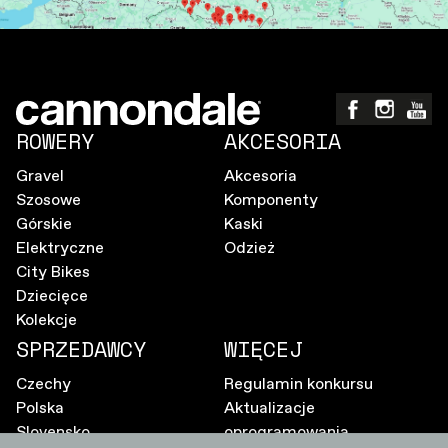
ROWERY
AKCESORIA
Gravel
Akcesoria
Szosowe
Komponenty
Górskie
Kaski
Elektryczne
Odzież
City Bikes
Dziecięce
Kolekcje
SPRZEDAWCY
WIĘCEJ
Czechy
Regulamin konkursu
Polska
Aktualizacje
Slovensko
oprogramowania