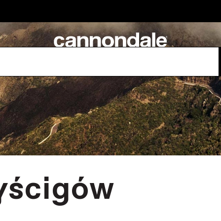
yścigów