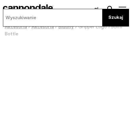
pl
Akcesoria
/
Akcesoria
/
Bidony
/
Gripper Logo 750ml
Bottle