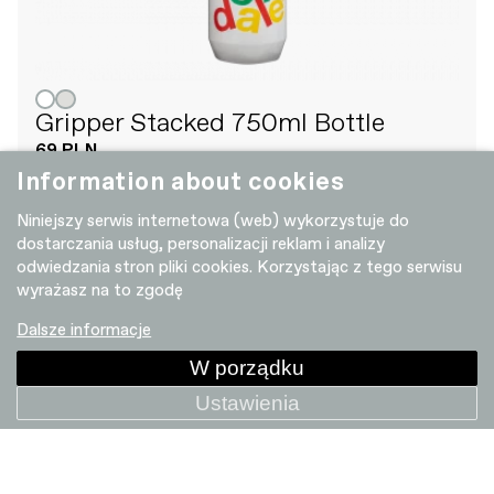
Gripper Stacked 750ml Bottle
69 PLN
Information about cookies
Niniejszy serwis internetowa (web) wykorzystuje do
dostarczania usług, personalizacji reklam i analizy
+ PORÓWNAJ
odwiedzania stron pliki cookies. Korzystając z tego serwisu
wyrażasz na to zgodę
Dalsze informacje
W porządku
Ustawienia