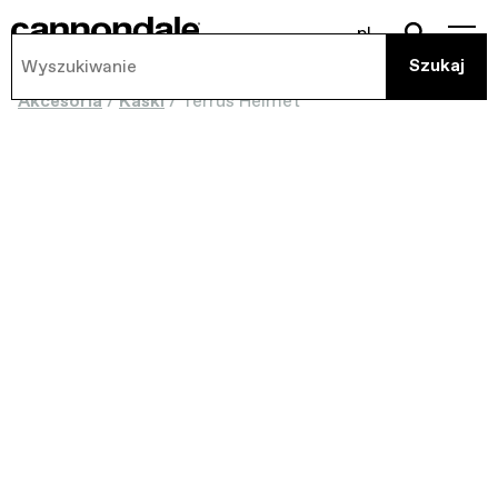
pl
Akcesoria
/
Kaski
/
Terrus Helmet