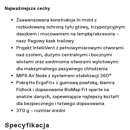
Najważniejsze cechy
Zaawansowana konstrukcja In-mold z
rozbudowaną ochroną tyłu głowy, trzypozycyjnym
daszkiem i mocowaniem na lampkę/akcesoria –
nasz flagowy kask trailowy
Projekt IntelliVent z pełnowymiarowymi otworami
nad czołem, dużymi centralnymi i bocznymi
wlotami oraz siedmioma otworami wylotowymi
dla maksymalnego pasywnego chłodzenia
MIPS Air Node z systemem stabilizacji 360°
Pokrętło ErgoFit+ z gumową powłoką, klamra
Fidlock i dopasowanie BioMap Fit oparte na
analizie danych, zapewniające najlepszy kształt
dla bezpiecznego i łatwego dopasowania
370 g – rozmiar średni
Specyfikacja