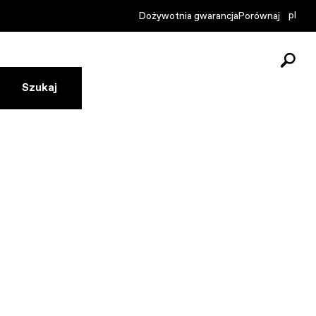
pl
Dożywotnia gwarancja
Porównaj