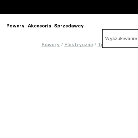
Rowery
Akcesoria
Sprzedawcy
Rowery
/
Elektryczne
/
Trekking
/
Tesor