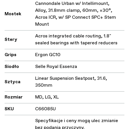
Cannondale Urban w/ Intellimount,
Alloy, 31.8mm clamp, 60mm, +30°,
Mostek
Acros ICR, w/ SP Connect SPC+ Stem
Mount
Acros integrated cable routing, 1.8"
Stery
sealed bearings with tapered reducers
Grips
Ergon GC10
Siodło
Selle Royal Essenza
Linear Suspension Seatpost, 31.6,
Sztyca
350mm
Rozmiar
MD, LG, XL
SKU
C66085U
Specyfikacje i ceny mogą ulec zmianie
bez podania przyczyny.