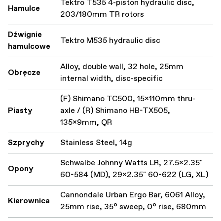
Tektro T535 4-piston hydraulic disc,
Hamulce
203/180mm TR rotors
Dźwignie
Tektro M535 hydraulic disc
hamulcowe
Alloy, double wall, 32 hole, 25mm
Obręcze
internal width, disc-specific
(F) Shimano TC500, 15x110mm thru-
Piasty
axle / (R) Shimano HB-TX505,
135x9mm, QR
Szprychy
Stainless Steel, 14g
Schwalbe Johnny Watts LR, 27.5x2.35"
Opony
60-584 (MD), 29x2.35" 60-622 (LG, XL)
Cannondale Urban Ergo Bar, 6061 Alloy,
Kierownica
25mm rise, 35° sweep, 0° rise, 680mm