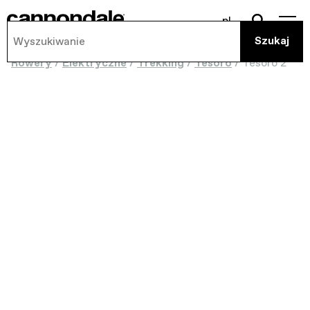
pl
Rowery
/
Elektryczne
/
Trekking
/
Tesoro
/
Tesoro 2