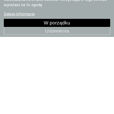
wyrażasz na to zgodę
Dalsze informacje
W porządku
Ustawienia
Tesoro 1 Low StepThru
21 999 PLN
+ PORÓWNAJ