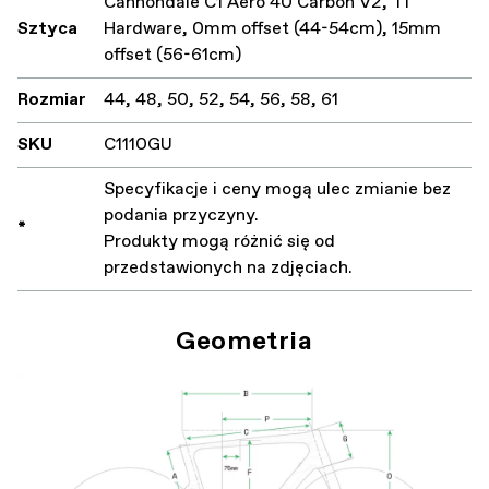
Cannondale C1 Aero 40 Carbon V2, Ti
Sztyca
Hardware, 0mm offset (44-54cm), 15mm
offset (56-61cm)
Rozmiar
44, 48, 50, 52, 54, 56, 58, 61
SKU
C1110GU
Specyfikacje i ceny mogą ulec zmianie bez
podania przyczyny.
*
Produkty mogą różnić się od
przedstawionych na zdjęciach.
Geometria