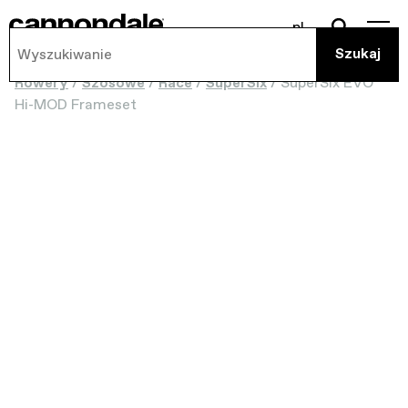
pl
Rowery
/
Szosowe
/
Race
/
SuperSix
/
SuperSix EVO
Hi-MOD Frameset