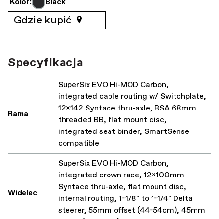
Kolor:
Black
Gdzie kupić
Specyfikacja
SuperSix EVO Hi-MOD Carbon,
integrated cable routing w/ Switchplate,
12x142 Syntace thru-axle, BSA 68mm
Rama
threaded BB, flat mount disc,
integrated seat binder, SmartSense
compatible
SuperSix EVO Hi-MOD Carbon,
integrated crown race, 12x100mm
Syntace thru-axle, flat mount disc,
Widelec
internal routing, 1-1/8" to 1-1/4" Delta
steerer, 55mm offset (44-54cm), 45mm