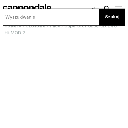
pl
Rowery
/
Szosowe
/
Race
/
SuperSix
/
SuperSix EVO
Hi-MOD 2