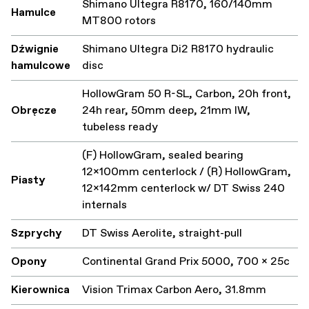
Shimano Ultegra R8170, 160/140mm
Hamulce
MT800 rotors
Dźwignie
Shimano Ultegra Di2 R8170 hydraulic
hamulcowe
disc
HollowGram 50 R-SL, Carbon, 20h front,
Obręcze
24h rear, 50mm deep, 21mm IW,
tubeless ready
(F) HollowGram, sealed bearing
12x100mm centerlock / (R) HollowGram,
Piasty
12x142mm centerlock w/ DT Swiss 240
internals
Szprychy
DT Swiss Aerolite, straight-pull
Opony
Continental Grand Prix 5000, 700 x 25c
Kierownica
Vision Trimax Carbon Aero, 31.8mm