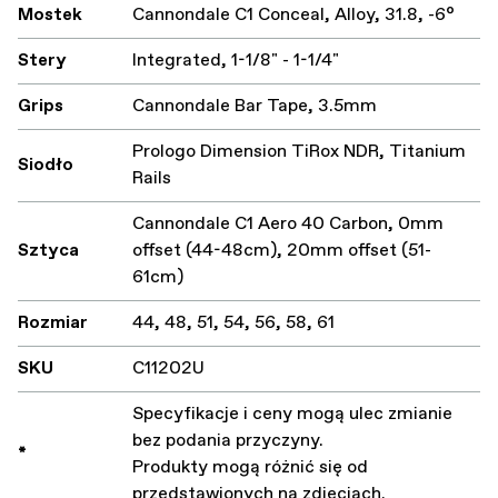
Mostek
Cannondale C1 Conceal, Alloy, 31.8, -6°
Stery
Integrated, 1-1/8" - 1-1/4"
Grips
Cannondale Bar Tape, 3.5mm
Prologo Dimension TiRox NDR, Titanium
Siodło
Rails
Cannondale C1 Aero 40 Carbon, 0mm
Sztyca
offset (44-48cm), 20mm offset (51-
61cm)
Rozmiar
44, 48, 51, 54, 56, 58, 61
SKU
C11202U
Specyfikacje i ceny mogą ulec zmianie
bez podania przyczyny.
*
Produkty mogą różnić się od
przedstawionych na zdjęciach.