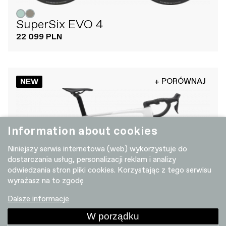
SuperSix EVO 4
22 099 PLN
+ PORÓWNAJ
NEW
Information about cookies
Niniejszy serwis internetowa (web) wykorzystuje do
dostarczania usług, personalizacji reklam i analizy
odwiedzania stron pliki cookies. Korzystając z tego serwisu
wyrażasz na to zgodę
Dalsze informacje
W porządku
SuperSix EVO 5